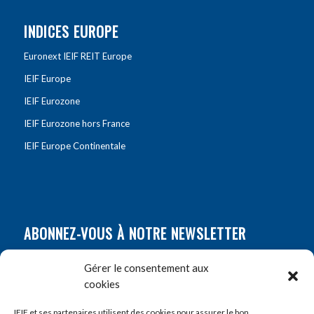
INDICES EUROPE
Euronext IEIF REIT Europe
IEIF Europe
IEIF Eurozone
IEIF Eurozone hors France
IEIF Europe Continentale
ABONNEZ-VOUS À NOTRE NEWSLETTER
Nom
*
Gérer le consentement aux
cookies
Prénom
*
IEIF et ses partenaires utilisent des cookies pour assurer le bon