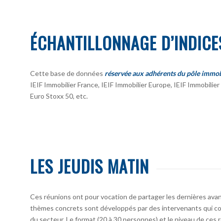
ÉCHANTILLONNAGE D’INDICE
Cette base de données
réservée aux adhérents du pôle immob
IEIF Immobilier France, IEIF Immobilier Europe, IEIF Immobili
Euro Stoxx 50, etc.
LES JEUDIS MATIN
Ces réunions ont pour vocation de partager les dernières avan
thèmes concrets sont développés par des intervenants qui co
du secteur. Le format (20 à 30 personnes) et le niveau de ces 