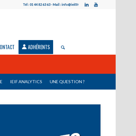
Tél : 01 44 82 63 63 - Mail : info@ieif.fr
ONTACT
ADHÉRENTS
LE
IEIF ANALYTICS
UNE QUESTION ?