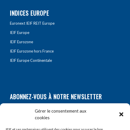
INDICES EUROPE
Euronext IEIF REIT Europe
IEIF Europe
IEIF Eurozone
IEIF Eurozone hors France
IEIF Europe Continentale
ABONNEZ-VOUS À NOTRE NEWSLETTER
Nom
*
Gérer le consentement aux
cookies
Prénom
*
IEIF et ses partenaires utilisent des cookies pour assurer le bon