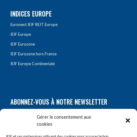
INDICES EUROPE
Euronext IEIF REIT Europe
IEIF Europe
IEIF Eurozone
IEIF Eurozone hors France
IEIF Europe Continentale
ABONNEZ-VOUS À NOTRE NEWSLETTER
Nom
*
Gérer le consentement aux
cookies
Prénom
*
IEIF et ses partenaires utilisent des cookies pour assurer le bon