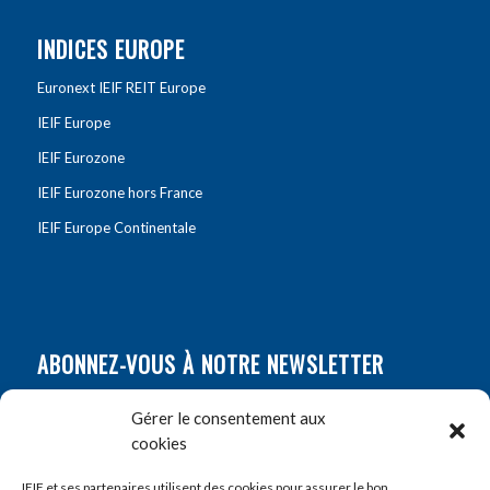
INDICES EUROPE
Euronext IEIF REIT Europe
IEIF Europe
IEIF Eurozone
IEIF Eurozone hors France
IEIF Europe Continentale
ABONNEZ-VOUS À NOTRE NEWSLETTER
Nom
*
Gérer le consentement aux
cookies
Prénom
*
IEIF et ses partenaires utilisent des cookies pour assurer le bon