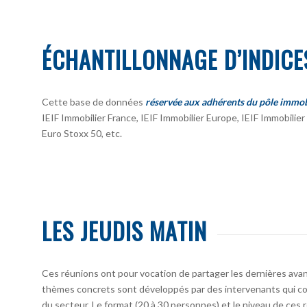
ÉCHANTILLONNAGE D’INDICE
Cette base de données
réservée aux adhérents du pôle immob
IEIF Immobilier France, IEIF Immobilier Europe, IEIF Immobili
Euro Stoxx 50, etc.
LES JEUDIS MATIN
Ces réunions ont pour vocation de partager les dernières avan
thèmes concrets sont développés par des intervenants qui co
du secteur. Le format (20 à 30 personnes) et le niveau de ces 