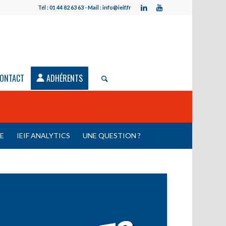
Tél : 01 44 82 63 63 - Mail : info@ieif.fr
ONTACT
ADHÉRENTS
LE
IEIF ANALYTICS
UNE QUESTION ?