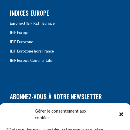
INDICES EUROPE
Euronext IEIF REIT Europe
IEIF Europe
IEIF Eurozone
IEIF Eurozone hors France
IEIF Europe Continentale
ABONNEZ-VOUS À NOTRE NEWSLETTER
Nom
*
Gérer le consentement aux
cookies
Prénom
*
IEIF et ses partenaires utilisent des cookies pour assurer le bon