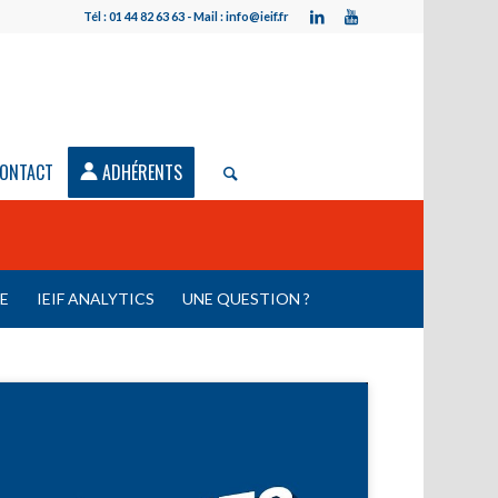
Tél : 01 44 82 63 63 - Mail : info@ieif.fr
ONTACT
ADHÉRENTS
LE
IEIF ANALYTICS
UNE QUESTION ?