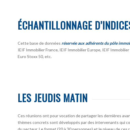
ÉCHANTILLONNAGE D’INDICE
Cette base de données
réservée aux adhérents du pôle immob
IEIF Immobilier France, IEIF Immobilier Europe, IEIF Immobili
Euro Stoxx 50, etc.
LES JEUDIS MATIN
Ces réunions ont pour vocation de partager les dernières avan
thèmes concrets sont développés par des intervenants qui co
du secteur. Le format (20 à 30 personnes) et le niveau de ces 