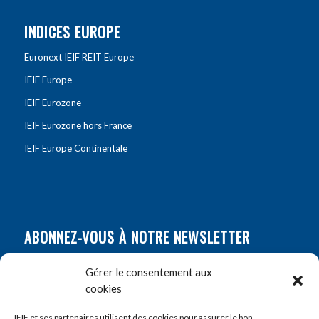
INDICES EUROPE
Euronext IEIF REIT Europe
IEIF Europe
IEIF Eurozone
IEIF Eurozone hors France
IEIF Europe Continentale
ABONNEZ-VOUS À NOTRE NEWSLETTER
Nom
*
Gérer le consentement aux
cookies
Prénom
*
IEIF et ses partenaires utilisent des cookies pour assurer le bon