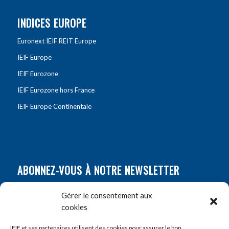
INDICES EUROPE
Euronext IEIF REIT Europe
IEIF Europe
IEIF Eurozone
IEIF Eurozone hors France
IEIF Europe Continentale
ABONNEZ-VOUS À NOTRE NEWSLETTER
Nom
*
Gérer le consentement aux
cookies
Prénom
*
IEIF et ses partenaires utilisent des cookies pour assurer le bon