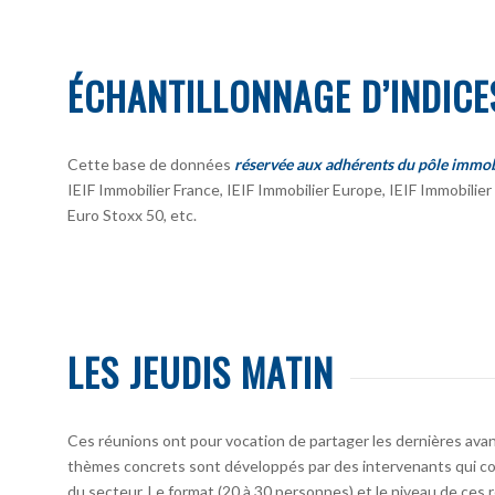
ÉCHANTILLONNAGE D’INDICE
Cette base de données
réservée aux adhérents du pôle immob
IEIF Immobilier France, IEIF Immobilier Europe, IEIF Immobili
Euro Stoxx 50, etc.
LES JEUDIS MATIN
Ces réunions ont pour vocation de partager les dernières avan
thèmes concrets sont développés par des intervenants qui co
du secteur. Le format (20 à 30 personnes) et le niveau de ces 