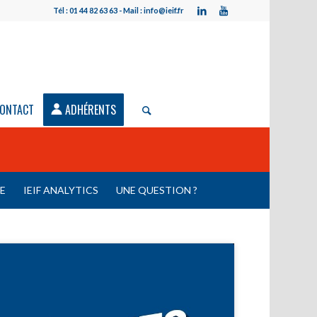
Tél : 01 44 82 63 63 - Mail : info@ieif.fr
ONTACT
ADHÉRENTS
LE
IEIF ANALYTICS
UNE QUESTION ?