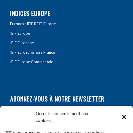
INDICES EUROPE
Euronext IEIF REIT Europe
IEIF Europe
IEIF Eurozone
IEIF Eurozone hors France
IEIF Europe Continentale
ABONNEZ-VOUS À NOTRE NEWSLETTER
Nom
*
Gérer le consentement aux
cookies
Prénom
*
IEIF et ses partenaires utilisent des cookies pour assurer le bon