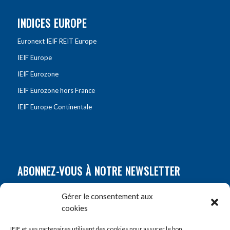
INDICES EUROPE
Euronext IEIF REIT Europe
IEIF Europe
IEIF Eurozone
IEIF Eurozone hors France
IEIF Europe Continentale
ABONNEZ-VOUS À NOTRE NEWSLETTER
Nom
*
Gérer le consentement aux
cookies
Prénom
*
IEIF et ses partenaires utilisent des cookies pour assurer le bon