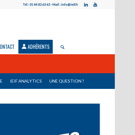
Tél : 01 44 82 63 63 - Mail : info@ieif.fr
ONTACT
ADHÉRENTS
LE
IEIF ANALYTICS
UNE QUESTION ?