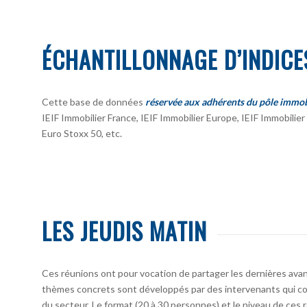
ÉCHANTILLONNAGE D’INDICE
Cette base de données
réservée aux adhérents du pôle immob
IEIF Immobilier France, IEIF Immobilier Europe, IEIF Immobili
Euro Stoxx 50, etc.
LES JEUDIS MATIN
Ces réunions ont pour vocation de partager les dernières avan
thèmes concrets sont développés par des intervenants qui co
du secteur. Le format (20 à 30 personnes) et le niveau de ces 