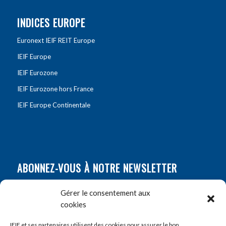
INDICES EUROPE
Euronext IEIF REIT Europe
IEIF Europe
IEIF Eurozone
IEIF Eurozone hors France
IEIF Europe Continentale
ABONNEZ-VOUS À NOTRE NEWSLETTER
Nom
*
Gérer le consentement aux
cookies
Prénom
*
IEIF et ses partenaires utilisent des cookies pour assurer le bon