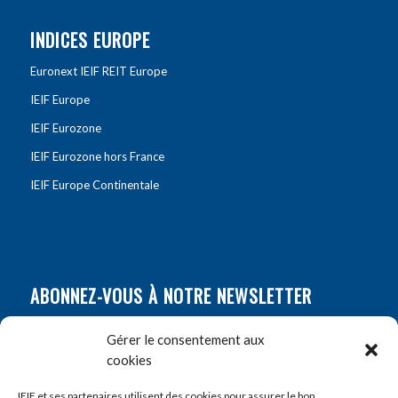
INDICES EUROPE
Euronext IEIF REIT Europe
IEIF Europe
IEIF Eurozone
IEIF Eurozone hors France
IEIF Europe Continentale
ABONNEZ-VOUS À NOTRE NEWSLETTER
Nom
*
Gérer le consentement aux
cookies
Prénom
*
IEIF et ses partenaires utilisent des cookies pour assurer le bon