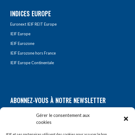
INDICES EUROPE
Euronext IEIF REIT Europe
IEIF Europe
IEIF Eurozone
IEIF Eurozone hors France
IEIF Europe Continentale
ABONNEZ-VOUS À NOTRE NEWSLETTER
Nom
*
Gérer le consentement aux
cookies
Prénom
*
IEIF et ses partenaires utilisent des cookies pour assurer le bon