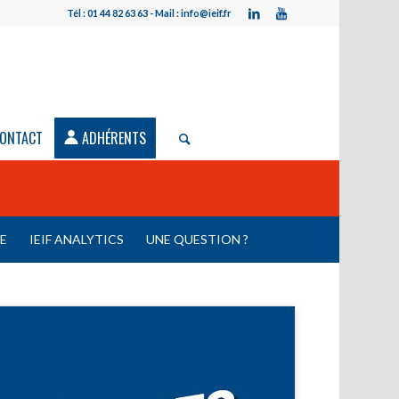
Tél : 01 44 82 63 63 - Mail : info@ieif.fr
ONTACT
ADHÉRENTS
LE
IEIF ANALYTICS
UNE QUESTION ?