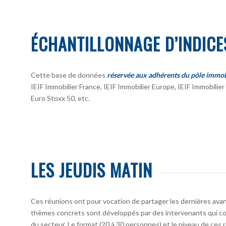
ÉCHANTILLONNAGE D’INDICE
Cette base de données
réservée aux adhérents du pôle immob
IEIF Immobilier France, IEIF Immobilier Europe, IEIF Immobili
Euro Stoxx 50, etc.
LES JEUDIS MATIN
Ces réunions ont pour vocation de partager les dernières avan
thèmes concrets sont développés par des intervenants qui co
du secteur. Le format (20 à 30 personnes) et le niveau de ces 