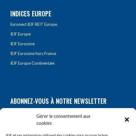
INDICES EUROPE
Euronext IEIF REIT Europe
IEIF Europe
IEIF Eurozone
IEIF Eurozone hors France
IEIF Europe Continentale
ABONNEZ-VOUS À NOTRE NEWSLETTER
Nom
*
Gérer le consentement aux
cookies
Prénom
*
IEIF et ses partenaires utilisent des cookies pour assurer le bon