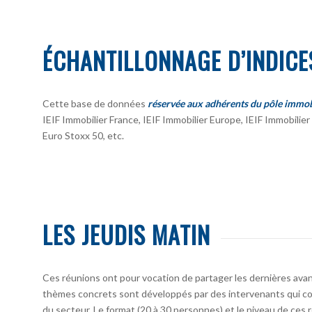
ÉCHANTILLONNAGE D’INDICE
Cette base de données
réservée aux adhérents du pôle immob
IEIF Immobilier France, IEIF Immobilier Europe, IEIF Immobili
Euro Stoxx 50, etc.
LES JEUDIS MATIN
Ces réunions ont pour vocation de partager les dernières avan
thèmes concrets sont développés par des intervenants qui co
du secteur. Le format (20 à 30 personnes) et le niveau de ces 