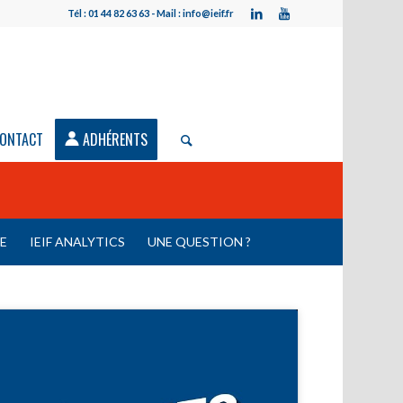
Tél : 01 44 82 63 63 - Mail : info@ieif.fr
ONTACT
ADHÉRENTS
LE
IEIF ANALYTICS
UNE QUESTION ?