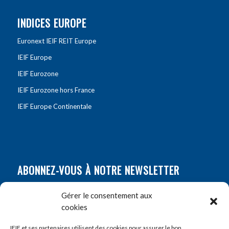
INDICES EUROPE
Euronext IEIF REIT Europe
IEIF Europe
IEIF Eurozone
IEIF Eurozone hors France
IEIF Europe Continentale
ABONNEZ-VOUS À NOTRE NEWSLETTER
Nom
*
Gérer le consentement aux
cookies
Prénom
*
IEIF et ses partenaires utilisent des cookies pour assurer le bon