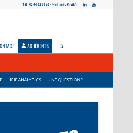
Tél : 01 44 82 63 63 - Mail : info@ieif.fr
ONTACT
ADHÉRENTS
LE
IEIF ANALYTICS
UNE QUESTION ?