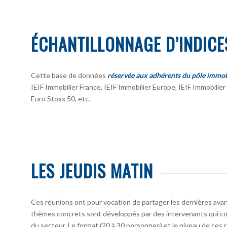
ÉCHANTILLONNAGE D’INDICE
Cette base de données
réservée aux adhérents du pôle immob
IEIF Immobilier France, IEIF Immobilier Europe, IEIF Immobili
Euro Stoxx 50, etc.
LES JEUDIS MATIN
Ces réunions ont pour vocation de partager les dernières avan
thèmes concrets sont développés par des intervenants qui co
du secteur. Le format (20 à 30 personnes) et le niveau de ces 