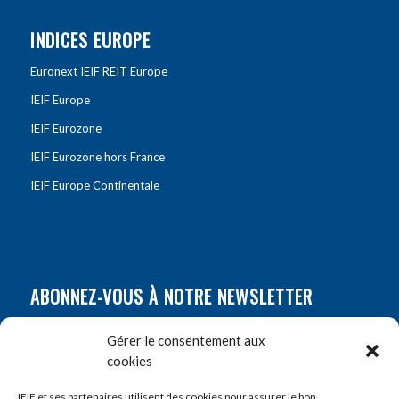
INDICES EUROPE
Euronext IEIF REIT Europe
IEIF Europe
IEIF Eurozone
IEIF Eurozone hors France
IEIF Europe Continentale
ABONNEZ-VOUS À NOTRE NEWSLETTER
Nom
*
Gérer le consentement aux
cookies
Prénom
*
IEIF et ses partenaires utilisent des cookies pour assurer le bon