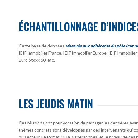
ÉCHANTILLONNAGE D’INDICE
Cette base de données
réservée aux adhérents du pôle immob
IEIF Immobilier France, IEIF Immobilier Europe, IEIF Immobili
Euro Stoxx 50, etc.
LES JEUDIS MATIN
Ces réunions ont pour vocation de partager les dernières avan
thèmes concrets sont développés par des intervenants qui co
du secteur. Le format (20 à 30 personnes) et le niveau de ces 