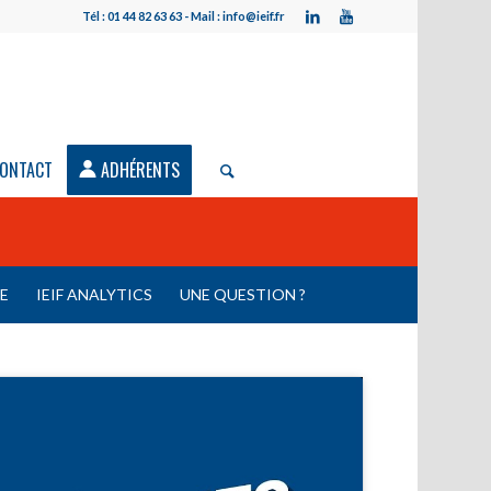
Tél : 01 44 82 63 63 - Mail : info@ieif.fr
ONTACT
ADHÉRENTS
LE
IEIF ANALYTICS
UNE QUESTION ?