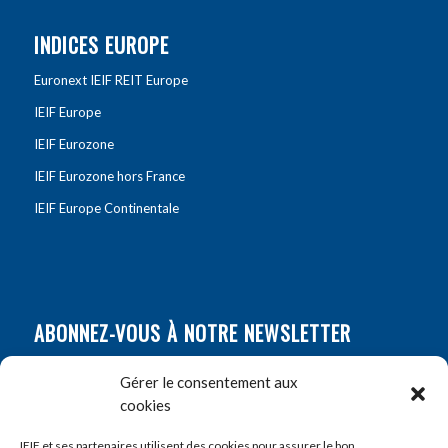
INDICES EUROPE
Euronext IEIF REIT Europe
IEIF Europe
IEIF Eurozone
IEIF Eurozone hors France
IEIF Europe Continentale
ABONNEZ-VOUS À NOTRE NEWSLETTER
Nom
*
Gérer le consentement aux
cookies
Prénom
*
IEIF et ses partenaires utilisent des cookies pour assurer le bon