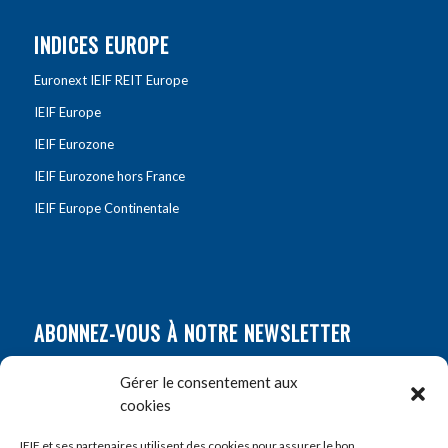
INDICES EUROPE
Euronext IEIF REIT Europe
IEIF Europe
IEIF Eurozone
IEIF Eurozone hors France
IEIF Europe Continentale
ABONNEZ-VOUS À NOTRE NEWSLETTER
Nom
*
Gérer le consentement aux
cookies
Prénom
*
IEIF et ses partenaires utilisent des cookies pour assurer le bon