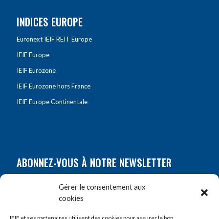
INDICES EUROPE
Euronext IEIF REIT Europe
IEIF Europe
IEIF Eurozone
IEIF Eurozone hors France
IEIF Europe Continentale
ABONNEZ-VOUS À NOTRE NEWSLETTER
Nom
*
Gérer le consentement aux
cookies
Prénom
*
IEIF et ses partenaires utilisent des cookies pour assurer le bon