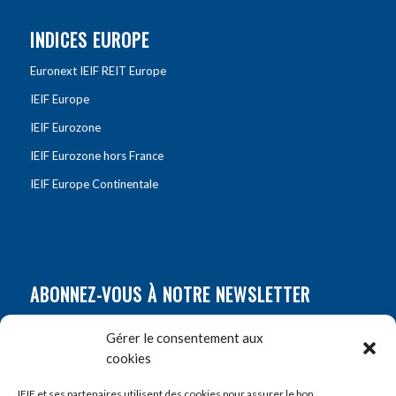
INDICES EUROPE
Euronext IEIF REIT Europe
IEIF Europe
IEIF Eurozone
IEIF Eurozone hors France
IEIF Europe Continentale
ABONNEZ-VOUS À NOTRE NEWSLETTER
Nom
*
Gérer le consentement aux
cookies
Prénom
*
IEIF et ses partenaires utilisent des cookies pour assurer le bon