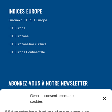
INDICES EUROPE
Euronext IEIF REIT Europe
IEIF Europe
IEIF Eurozone
IEIF Eurozone hors France
IEIF Europe Continentale
ABONNEZ-VOUS À NOTRE NEWSLETTER
Nom
*
Gérer le consentement aux
cookies
Prénom
*
IEIF et ses partenaires utilisent des cookies pour assurer le bon