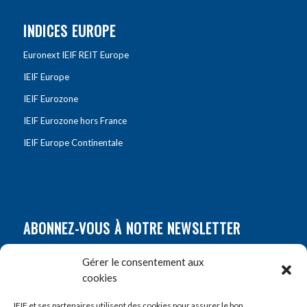
INDICES EUROPE
Euronext IEIF REIT Europe
IEIF Europe
IEIF Eurozone
IEIF Eurozone hors France
IEIF Europe Continentale
ABONNEZ-VOUS À NOTRE NEWSLETTER
Nom
*
Gérer le consentement aux
cookies
Prénom
*
IEIF et ses partenaires utilisent des cookies pour assurer le bon