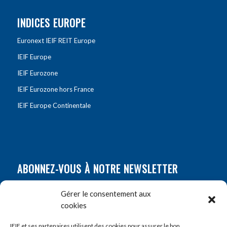
INDICES EUROPE
Euronext IEIF REIT Europe
IEIF Europe
IEIF Eurozone
IEIF Eurozone hors France
IEIF Europe Continentale
ABONNEZ-VOUS À NOTRE NEWSLETTER
Nom
*
Gérer le consentement aux
cookies
Prénom
*
IEIF et ses partenaires utilisent des cookies pour assurer le bon