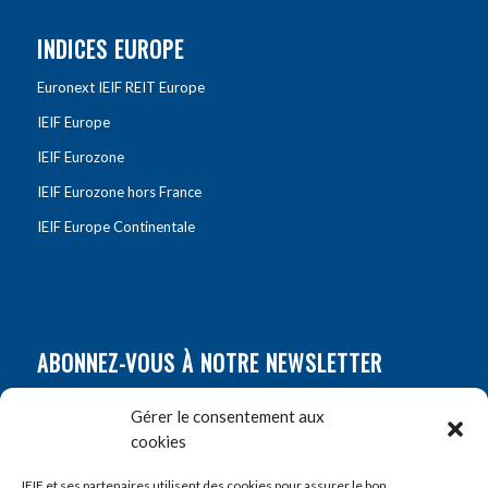
INDICES EUROPE
Euronext IEIF REIT Europe
IEIF Europe
IEIF Eurozone
IEIF Eurozone hors France
IEIF Europe Continentale
ABONNEZ-VOUS À NOTRE NEWSLETTER
Nom
*
Gérer le consentement aux
cookies
Prénom
*
IEIF et ses partenaires utilisent des cookies pour assurer le bon