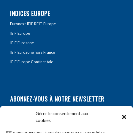
INDICES EUROPE
Euronext IEIF REIT Europe
IEIF Europe
IEIF Eurozone
IEIF Eurozone hors France
IEIF Europe Continentale
ABONNEZ-VOUS À NOTRE NEWSLETTER
Nom
*
Gérer le consentement aux
cookies
Prénom
*
IEIF et ses partenaires utilisent des cookies pour assurer le bon