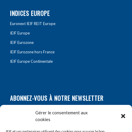
INDICES EUROPE
Euronext IEIF REIT Europe
IEIF Europe
IEIF Eurozone
IEIF Eurozone hors France
IEIF Europe Continentale
ABONNEZ-VOUS À NOTRE NEWSLETTER
Nom
*
Gérer le consentement aux
cookies
Prénom
*
IEIF et ses partenaires utilisent des cookies pour assurer le bon