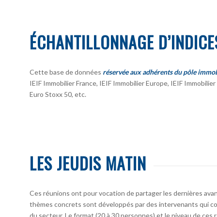
ÉCHANTILLONNAGE D’INDICE
Cette base de données
réservée aux adhérents du pôle immob
IEIF Immobilier France, IEIF Immobilier Europe, IEIF Immobili
Euro Stoxx 50, etc.
LES JEUDIS MATIN
Ces réunions ont pour vocation de partager les dernières avan
thèmes concrets sont développés par des intervenants qui co
du secteur. Le format (20 à 30 personnes) et le niveau de ces 