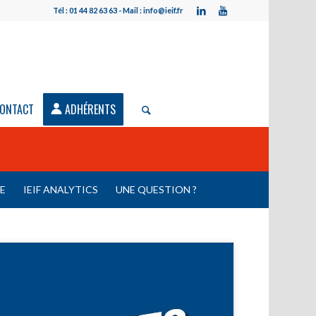
Tél : 01 44 82 63 63 - Mail : info@ieif.fr
ONTACT
ADHÉRENTS
LE
IEIF ANALYTICS
UNE QUESTION ?