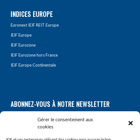
INDICES EUROPE
Euronext IEIF REIT Europe
IEIF Europe
IEIF Eurozone
IEIF Eurozone hors France
IEIF Europe Continentale
ABONNEZ-VOUS À NOTRE NEWSLETTER
Nom
*
Gérer le consentement aux
cookies
Prénom
*
IEIF et ses partenaires utilisent des cookies pour assurer le bon