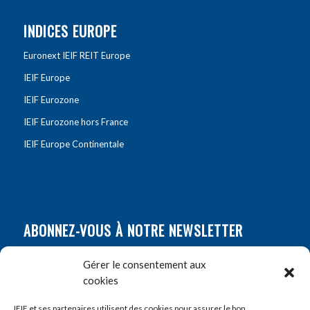
INDICES EUROPE
Euronext IEIF REIT Europe
IEIF Europe
IEIF Eurozone
IEIF Eurozone hors France
IEIF Europe Continentale
ABONNEZ-VOUS À NOTRE NEWSLETTER
Nom
*
Gérer le consentement aux
cookies
Prénom
*
IEIF et ses partenaires utilisent des cookies pour assurer le bon