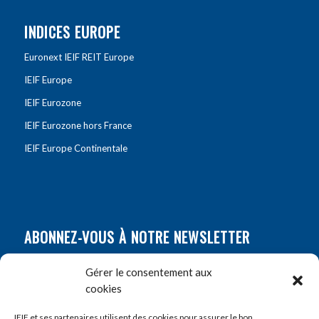
INDICES EUROPE
Euronext IEIF REIT Europe
IEIF Europe
IEIF Eurozone
IEIF Eurozone hors France
IEIF Europe Continentale
ABONNEZ-VOUS À NOTRE NEWSLETTER
Nom
*
Gérer le consentement aux
cookies
Prénom
*
IEIF et ses partenaires utilisent des cookies pour assurer le bon