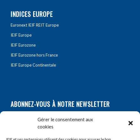
INDICES EUROPE
Euronext IEIF REIT Europe
IEIF Europe
IEIF Eurozone
IEIF Eurozone hors France
IEIF Europe Continentale
ABONNEZ-VOUS À NOTRE NEWSLETTER
Nom
*
Gérer le consentement aux
cookies
Prénom
*
IEIF et ses partenaires utilisent des cookies pour assurer le bon