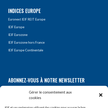
INDICES EUROPE
Euronext IEIF REIT Europe
IEIF Europe
IEIF Eurozone
IEIF Eurozone hors France
IEIF Europe Continentale
ABONNEZ-VOUS À NOTRE NEWSLETTER
Nom
*
Gérer le consentement aux
cookies
Prénom
*
IEIF et ses partenaires utilisent des cookies pour assurer le bon